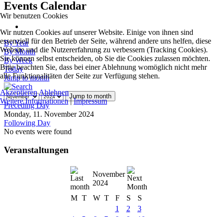
Events Calendar
Wir benutzen Cookies
Wir nutzen Cookies auf unserer Website. Einige von ihnen sind
essenziell für den Betrieb der Seite, während andere uns helfen, diese
By Year
Website und die Nutzererfahrung zu verbessern (Tracking Cookies).
By Month
Sie können selbst entscheiden, ob Sie die Cookies zulassen möchten.
By Week
Bitte beachten Sie, dass bei einer Ablehnung womöglich nicht mehr
Today
alle Funktionalitäten der Seite zur Verfügung stehen.
Jump to month
Akzeptieren
Ablehnen
Jump to month
Weitere Informationen
|
Impressum
Preceding Day
Monday, 11. November 2024
Following Day
No events were found
Veranstaltungen
November
2024
M
T
W
T
F
S
S
1
2
3