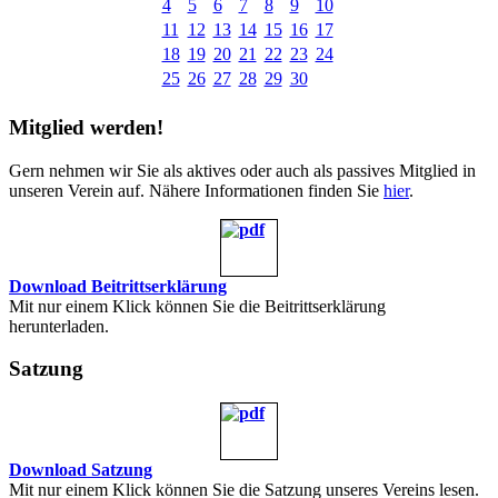
4
5
6
7
8
9
10
11
12
13
14
15
16
17
18
19
20
21
22
23
24
25
26
27
28
29
30
Mitglied werden!
Gern nehmen wir Sie als aktives oder auch als passives Mitglied in
unseren Verein auf. Nähere Informationen finden Sie
hier
.
Download Beitrittserklärung
Mit nur einem Klick können Sie die Beitrittserklärung
herunterladen.
Satzung
Download Satzung
Mit nur einem Klick können Sie die Satzung unseres Vereins lesen.