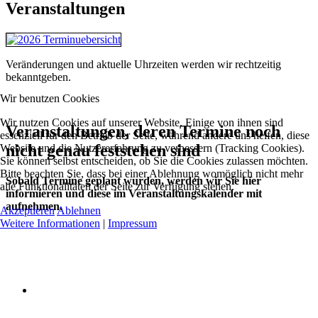
Veranstaltungen
Veränderungen und aktuelle Uhrzeiten werden wir rechtzeitig
bekanntgeben.
Wir benutzen Cookies
Wir nutzen Cookies auf unserer Website. Einige von ihnen sind
Veranstaltungen, deren Termine noch
essenziell für den Betrieb der Seite, während andere uns helfen, diese
nicht genau feststehen sind
Website und die Nutzererfahrung zu verbessern (Tracking Cookies).
Sie können selbst entscheiden, ob Sie die Cookies zulassen möchten.
Bitte beachten Sie, dass bei einer Ablehnung womöglich nicht mehr
Sobald Termine geplant wurden, werden wir Sie hier
alle Funktionalitäten der Seite zur Verfügung stehen.
informieren und diese im Veranstaltungskalender mit
aufnehmen.
Akzeptieren
Ablehnen
Weitere Informationen
|
Impressum