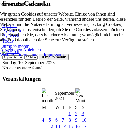
Events Calendar
Wir benutzen Cookies
Wir nutzen Cookies auf unserer Website. Einige von ihnen sind
essenziell für den Betrieb der Seite, während andere uns helfen, diese
Website und die Nutzererfahrung zu verbessern (Tracking Cookies).
By Year
Sie können selbst entscheiden, ob Sie die Cookies zulassen möchten.
By Month
Bitte beachten Sie, dass bei einer Ablehnung womöglich nicht mehr
By Week
alle Funktionalitäten der Seite zur Verfügung stehen.
Today
Jump to month
Akzeptieren
Ablehnen
Weitere Informationen
|
Impressum
Jump to month
Sunday, 10. September 2023
No events were found
Veranstaltungen
September
2023
M
T
W
T
F
S
S
1
2
3
4
5
6
7
8
9
10
11
12
13
14
15
16
17