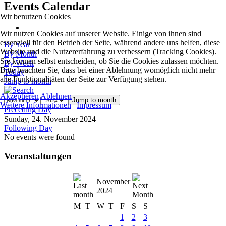
Events Calendar
Wir benutzen Cookies
Wir nutzen Cookies auf unserer Website. Einige von ihnen sind
essenziell für den Betrieb der Seite, während andere uns helfen, diese
By Year
Website und die Nutzererfahrung zu verbessern (Tracking Cookies).
By Month
Sie können selbst entscheiden, ob Sie die Cookies zulassen möchten.
By Week
Bitte beachten Sie, dass bei einer Ablehnung womöglich nicht mehr
Today
alle Funktionalitäten der Seite zur Verfügung stehen.
Jump to month
Akzeptieren
Ablehnen
Jump to month
Weitere Informationen
|
Impressum
Preceding Day
Sunday, 24. November 2024
Following Day
No events were found
Veranstaltungen
November
2024
M
T
W
T
F
S
S
1
2
3