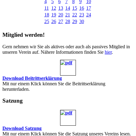
4
5
6
7
8
9
10
11
12
13
14
15
16
17
18
19
20
21
22
23
24
25
26
27
28
29
30
Mitglied werden!
Gern nehmen wir Sie als aktives oder auch als passives Mitglied in
unseren Verein auf. Nähere Informationen finden Sie
hier
.
Download Beitrittserklärung
Mit nur einem Klick können Sie die Beitrittserklärung
herunterladen.
Satzung
Download Satzung
Mit nur einem Klick können Sie die Satzung unseres Vereins lesen.