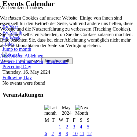
Events Calendar
Wir benutzen Cookies
Wir nutzen Cookies auf unserer Website. Einige von ihnen sind
essenziell für den Betrieb der Seite, während andere uns helfen, diese
By Year
Website und die Nutzererfahrung zu verbessern (Tracking Cookies).
By Month
Sie können selbst entscheiden, ob Sie die Cookies zulassen möchten.
By Week
Bitte beachten Sie, dass bei einer Ablehnung womöglich nicht mehr
Today
alle Funktionalitäten der Seite zur Verfügung stehen.
Jump to month
Akzeptieren
Ablehnen
Jump to month
Weitere Informationen
|
Impressum
Preceding Day
Thursday, 16. May 2024
Following Day
No events were found
Veranstaltungen
May
2024
M
T
W
T
F
S
S
1
2
3
4
5
6
7
8
9
10
11
12