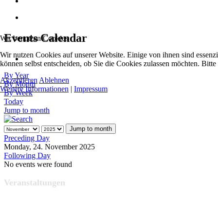
Events Calendar
Wir benutzen Cookies
Wir nutzen Cookies auf unserer Website. Einige von ihnen sind essenzi
können selbst entscheiden, ob Sie die Cookies zulassen möchten. Bitte
By Year
Akzeptieren
Ablehnen
By Month
Weitere Informationen
|
Impressum
By Week
Today
Jump to month
Jump to month
Preceding Day
Monday, 24. November 2025
Following Day
No events were found
Veranstaltungen