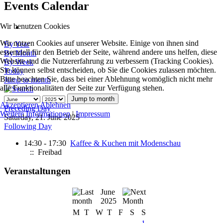
Events Calendar
Wir benutzen Cookies
Wir nutzen Cookies auf unserer Website. Einige von ihnen sind
By Year
essenziell für den Betrieb der Seite, während andere uns helfen, diese
By Month
Website und die Nutzererfahrung zu verbessern (Tracking Cookies).
By Week
Sie können selbst entscheiden, ob Sie die Cookies zulassen möchten.
Today
Bitte beachten Sie, dass bei einer Ablehnung womöglich nicht mehr
Jump to month
alle Funktionalitäten der Seite zur Verfügung stehen.
Jump to month
Akzeptieren
Ablehnen
Preceding Day
Weitere Informationen
|
Impressum
Saturday, 21. June 2025
Following Day
14:30 - 17:30
Kaffee & Kuchen mit Modenschau
:: Freibad
Veranstaltungen
June
2025
M
T
W
T
F
S
S