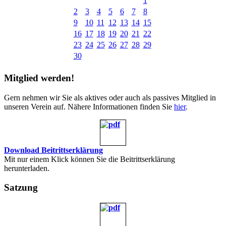
1
2
3
4
5
6
7
8
9
10
11
12
13
14
15
16
17
18
19
20
21
22
23
24
25
26
27
28
29
30
Mitglied werden!
Gern nehmen wir Sie als aktives oder auch als passives Mitglied in
unseren Verein auf. Nähere Informationen finden Sie
hier
.
Download Beitrittserklärung
Mit nur einem Klick können Sie die Beitrittserklärung
herunterladen.
Satzung