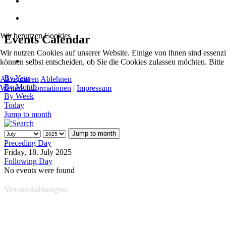
Wir benutzen Cookies
Events Calendar
Wir nutzen Cookies auf unserer Website. Einige von ihnen sind essenzi
können selbst entscheiden, ob Sie die Cookies zulassen möchten. Bitte
By Year
Akzeptieren
Ablehnen
By Month
Weitere Informationen
|
Impressum
By Week
Today
Jump to month
Jump to month
Preceding Day
Friday, 18. July 2025
Following Day
No events were found
Veranstaltungen