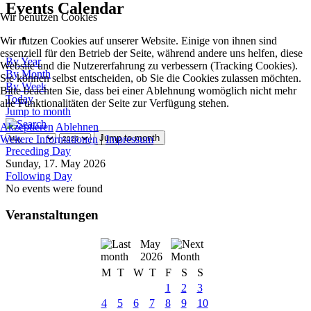
Events Calendar
Wir benutzen Cookies
Wir nutzen Cookies auf unserer Website. Einige von ihnen sind
essenziell für den Betrieb der Seite, während andere uns helfen, diese
By Year
Website und die Nutzererfahrung zu verbessern (Tracking Cookies).
By Month
Sie können selbst entscheiden, ob Sie die Cookies zulassen möchten.
By Week
Bitte beachten Sie, dass bei einer Ablehnung womöglich nicht mehr
Today
alle Funktionalitäten der Seite zur Verfügung stehen.
Jump to month
Akzeptieren
Ablehnen
Jump to month
Weitere Informationen
|
Impressum
Preceding Day
Sunday, 17. May 2026
Following Day
No events were found
Veranstaltungen
May
2026
M
T
W
T
F
S
S
1
2
3
4
5
6
7
8
9
10