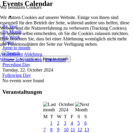
Events Calendar
Wir benutzen Cookies
Wir nutzen Cookies auf unserer Website. Einige von ihnen sind
essenziell für den Betrieb der Seite, während andere uns helfen, diese
By Year
Website und die Nutzererfahrung zu verbessern (Tracking Cookies).
By Month
Sie können selbst entscheiden, ob Sie die Cookies zulassen möchten.
By Week
Bitte beachten Sie, dass bei einer Ablehnung womöglich nicht mehr
Today
alle Funktionalitäten der Seite zur Verfügung stehen.
Jump to month
Akzeptieren
Ablehnen
Jump to month
Weitere Informationen
|
Impressum
Preceding Day
Tuesday, 22. October 2024
Following Day
No events were found
Veranstaltungen
October
2024
M
T
W
T
F
S
S
1
2
3
4
5
6
7
8
9
10
11
12
13