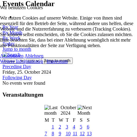
Events Calendar
Wir benutzen Cookies
Wir nutzen Cookies auf unserer Website. Einige von ihnen sind
essenziell für den Betrieb der Seite, während andere uns helfen, diese
By Year
Website und die Nutzererfahrung zu verbessern (Tracking Cookies).
By Month
Sie können selbst entscheiden, ob Sie die Cookies zulassen möchten.
By Week
Bitte beachten Sie, dass bei einer Ablehnung womöglich nicht mehr
Today
alle Funktionalitäten der Seite zur Verfügung stehen.
Jump to month
Akzeptieren
Ablehnen
Jump to month
Weitere Informationen
|
Impressum
Preceding Day
Friday, 25. October 2024
Following Day
No events were found
Veranstaltungen
October
2024
M
T
W
T
F
S
S
1
2
3
4
5
6
7
8
9
10
11
12
13