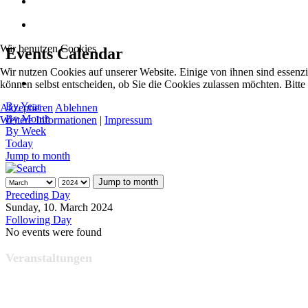
Wir benutzen Cookies
Events Calendar
Wir nutzen Cookies auf unserer Website. Einige von ihnen sind essenzi
können selbst entscheiden, ob Sie die Cookies zulassen möchten. Bitte
By Year
Akzeptieren
Ablehnen
By Month
Weitere Informationen
|
Impressum
By Week
Today
Jump to month
Jump to month
Preceding Day
Sunday, 10. March 2024
Following Day
No events were found
Veranstaltungen