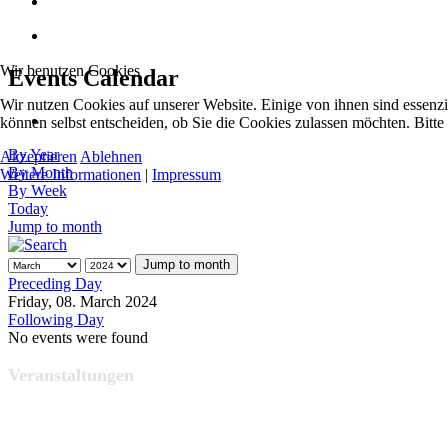
Wir benutzen Cookies
Events Calendar
Wir nutzen Cookies auf unserer Website. Einige von ihnen sind essenzi
können selbst entscheiden, ob Sie die Cookies zulassen möchten. Bitte
By Year
Akzeptieren
Ablehnen
By Month
Weitere Informationen
|
Impressum
By Week
Today
Jump to month
Jump to month
Preceding Day
Friday, 08. March 2024
Following Day
No events were found
Veranstaltungen