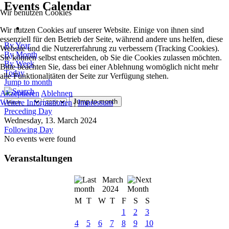
Events Calendar
Wir benutzen Cookies
Wir nutzen Cookies auf unserer Website. Einige von ihnen sind
essenziell für den Betrieb der Seite, während andere uns helfen, diese
By Year
Website und die Nutzererfahrung zu verbessern (Tracking Cookies).
By Month
Sie können selbst entscheiden, ob Sie die Cookies zulassen möchten.
By Week
Bitte beachten Sie, dass bei einer Ablehnung womöglich nicht mehr
Today
alle Funktionalitäten der Seite zur Verfügung stehen.
Jump to month
Akzeptieren
Ablehnen
Jump to month
Weitere Informationen
|
Impressum
Preceding Day
Wednesday, 13. March 2024
Following Day
No events were found
Veranstaltungen
March
2024
M
T
W
T
F
S
S
1
2
3
4
5
6
7
8
9
10