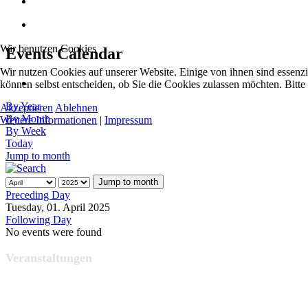
Wir benutzen Cookies
Events Calendar
Wir nutzen Cookies auf unserer Website. Einige von ihnen sind essenzi
können selbst entscheiden, ob Sie die Cookies zulassen möchten. Bitte
By Year
Akzeptieren
Ablehnen
By Month
Weitere Informationen
|
Impressum
By Week
Today
Jump to month
Jump to month
Preceding Day
Tuesday, 01. April 2025
Following Day
No events were found
Veranstaltungen