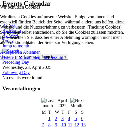
Events Calendar
Wir benutzen Cookies
Wir nutzen Cookies auf unserer Website. Einige von ihnen sind
essenziell für den Betrieb der Seite, während andere uns helfen, diese
By Year
Website und die Nutzererfahrung zu verbessern (Tracking Cookies).
By Month
Sie können selbst entscheiden, ob Sie die Cookies zulassen möchten.
By Week
Bitte beachten Sie, dass bei einer Ablehnung womöglich nicht mehr
Today
alle Funktionalitäten der Seite zur Verfügung stehen.
Jump to month
Akzeptieren
Ablehnen
Jump to month
Weitere Informationen
|
Impressum
Preceding Day
Wednesday, 23. April 2025
Following Day
No events were found
Veranstaltungen
April
2025
M
T
W
T
F
S
S
1
2
3
4
5
6
7
8
9
10
11
12
13