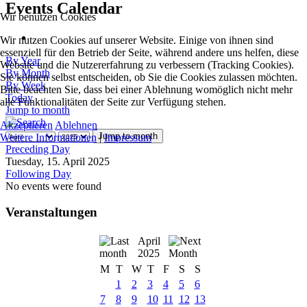
Events Calendar
Wir benutzen Cookies
Wir nutzen Cookies auf unserer Website. Einige von ihnen sind
essenziell für den Betrieb der Seite, während andere uns helfen, diese
By Year
Website und die Nutzererfahrung zu verbessern (Tracking Cookies).
By Month
Sie können selbst entscheiden, ob Sie die Cookies zulassen möchten.
By Week
Bitte beachten Sie, dass bei einer Ablehnung womöglich nicht mehr
Today
alle Funktionalitäten der Seite zur Verfügung stehen.
Jump to month
Akzeptieren
Ablehnen
Jump to month
Weitere Informationen
|
Impressum
Preceding Day
Tuesday, 15. April 2025
Following Day
No events were found
Veranstaltungen
April
2025
M
T
W
T
F
S
S
1
2
3
4
5
6
7
8
9
10
11
12
13