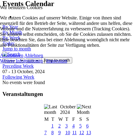
Events Calendar
Wir benutzen Cookies
Wir nutzen Cookies auf unserer Website. Einige von ihnen sind
essenziell für den Betrieb der Seite, während andere uns helfen, diese
By Year
Website und die Nutzererfahrung zu verbessern (Tracking Cookies).
By Month
Sie können selbst entscheiden, ob Sie die Cookies zulassen möchten.
By Week
Bitte beachten Sie, dass bei einer Ablehnung womöglich nicht mehr
Today
alle Funktionalitäten der Seite zur Verfügung stehen.
Jump to month
Akzeptieren
Ablehnen
Jump to month
Weitere Informationen
|
Impressum
Preceding Week
07 - 13 October, 2024
Following Week
No events were found
Veranstaltungen
October
2024
M
T
W
T
F
S
S
1
2
3
4
5
6
7
8
9
10
11
12
13